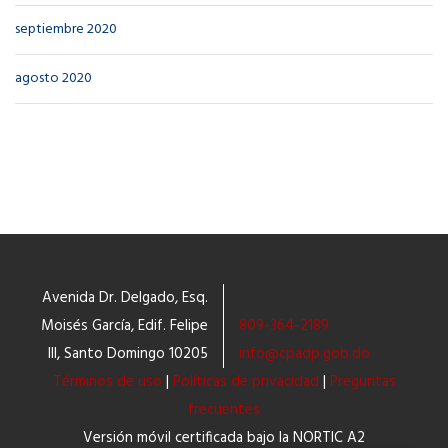
septiembre 2020
agosto 2020
Avenida Dr. Delgado, Esq.
Moisés García, Edif. Felipe
809-364-2189
III, Santo Domingo 10205
info@cpadp.gob.do
Términos de uso
|
Políticas de privacidad
|
Preguntas
frecuentes
Versión móvil certificada bajo la NORTIC A2