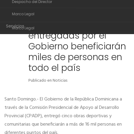
Despacho del Director
Organigrama
Obras deportivas y
22
Marco Legal
Despacho del Director
comunitarias
DIC
Servicios
Marco Legal
entregadas por el
Transparencia
Servicios
Gobierno beneficiarán
Noticias
Transparencia
miles de personas en
Comunidad de ayuda
Noticias
todo el país
Contactos
Comunidad de ayuda
Publicado en
Noticias
Contactos
Santo Domingo.- El Gobierno de la República Dominicana a
través de la Comisión Presidencial de Apoyo al Desarrollo
Provincial (CPADP), entregó cinco obras deportivas y
comunitarias que beneficiarán a más de 16 mil personas en
diferentes puntos del país.