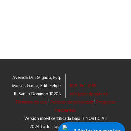
Facebook
Twitter
Imprimir
Enviar por correo
Avenida Dr. Delgado, Esq.
Moisés García, Edif. Felipe
809-364-2189
III, Santo Domingo 10205
info@cpadp.gob.do
Términos de uso
|
Políticas de privacidad
|
Preguntas
frecuentes
Versión móvil certificada bajo la NORTIC A2
2024 todos los derechos reservados.