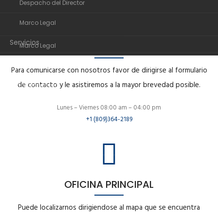
Despacho del Director
Organigrama
Marco Legal
Despacho del Director
Servicios
HORARIO APERTURA
Marco Legal
Transparencia
Servicios
Para comunicarse con nosotros favor de dirigirse al formulario
Noticias
de contacto y le asistiremos a la mayor brevedad posible.
Transparencia
Comunidad de ayuda
Noticias
Lunes – Viernes 08:00 am – 04:00 pm
+1 (809)364-2189
Contactos
Comunidad de ayuda
Contactos
OFICINA PRINCIPAL
Puede localizarnos dirigiendose al mapa que se encuentra