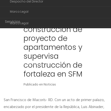
Despacho del Director
Organigrama
Presidente Abinader
31
Marco Legal
Despacho del Director
inicia trabajos de
AGO
Servicios
Marco Legal
construcción de
Transparencia
Servicios
proyecto de
Noticias
Transparencia
apartamentos y
Comunidad de ayuda
Noticias
supervisa
Contactos
construcción de
Comunidad de ayuda
fortaleza en SFM
Contactos
Publicado en
Noticias
San Francisco de Macorís- RD. Con un acto de primer palazo,
encabezado por el presidente de la República, Luis Abinader,