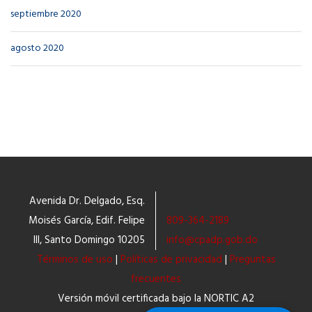
septiembre 2020
agosto 2020
Avenida Dr. Delgado, Esq.
Moisés García, Edif. Felipe
809-364-2189
III, Santo Domingo 10205
info@cpadp.gob.do
Términos de uso
|
Políticas de privacidad
|
Preguntas
frecuentes
Versión móvil certificada bajo la NORTIC A2