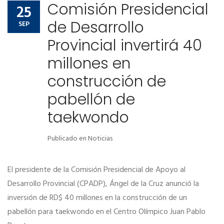
Comunidad de ayuda
Comisión Presidencial
Noticias
25
de Desarrollo
Contactos
SEP
Comunidad de ayuda
Provincial invertirá 40
Contactos
millones en
construcción de
pabellón de
taekwondo
Publicado en
Noticias
El presidente de la Comisión Presidencial de Apoyo al
Desarrollo Provincial (CPADP), Ángel de la Cruz anunció la
inversión de RD$ 40 millones en la construcción de un
pabellón para taekwondo en el Centro Olímpico Juan Pablo