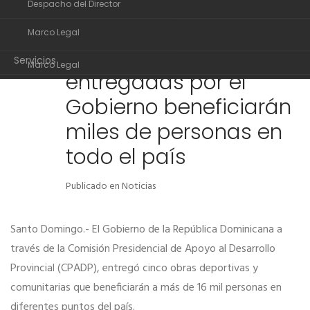
Despacho del Director
Organigrama
Obras deportivas y
22
Marco Legal
Despacho del Director
comunitarias
DIC
Servicios
Marco Legal
entregadas por el
Transparencia
Servicios
Gobierno beneficiarán
Noticias
Transparencia
miles de personas en
Comunidad de ayuda
Noticias
todo el país
Contactos
Comunidad de ayuda
Publicado en
Noticias
Contactos
Santo Domingo.- El Gobierno de la República Dominicana a
través de la Comisión Presidencial de Apoyo al Desarrollo
Provincial (CPADP), entregó cinco obras deportivas y
comunitarias que beneficiarán a más de 16 mil personas en
diferentes puntos del país.