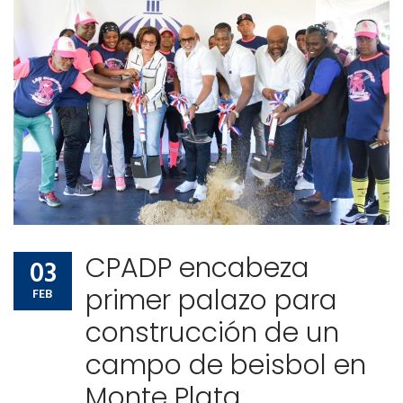
Comunidad de ayuda
Noticias
Contactos
Comunidad de ayuda
Contactos
CPADP encabeza
03
primer palazo para
FEB
construcción de un
campo de beisbol en
Monte Plata