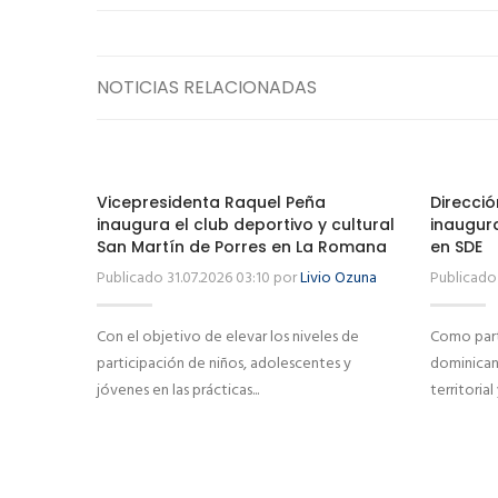
NOTICIAS RELACIONADAS
Vicepresidenta Raquel Peña
Direcció
inaugura el club deportivo y cultural
inaugur
San Martín de Porres en La Romana
en SDE
Publicado 31.07.2026 03:10 por
Livio Ozuna
Publicado 
Con el objetivo de elevar los niveles de
Como part
participación de niños, adolescentes y
dominicano
jóvenes en las prácticas...
territorial