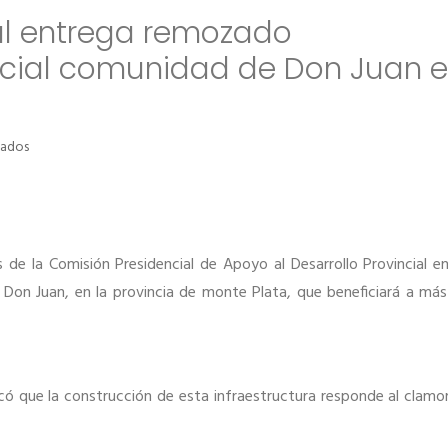
ial entrega remozado
cial comunidad de Don Juan 
en
vados
Desarrollo
Provincial
entrega
remozado
destacamento
s de la Comisión Presidencial de Apoyo al Desarrollo Provincial e
policial
comunidad
Don Juan, en la provincia de monte Plata, que beneficiará a má
de
Don
Juan
en
Monte
icó que la construcción de esta infraestructura responde al clamo
Plata