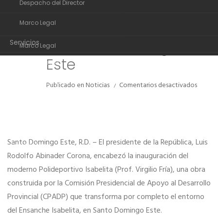
Despacho del Director
Organigrama
entrega moderno
NOV
Marco Legal
Polideportivo Isabelita
Despacho del Director
en Santo Domingo
Servicios
Marco Legal
Este
Transparencia
Servicios
Noticias
en
Publicado en
Noticias
Comentarios desactivados
Transparencia
Presid
Comunidad de ayuda
Abinad
Noticias
entreg
Contactos
moder
Comunidad de ayuda
Polide
Santo Domingo Este, R.D. – El presidente de la República, Luis
Isabeli
Contactos
en
Rodolfo Abinader Corona, encabezó la inauguración del
Santo
moderno Polideportivo Isabelita (Prof. Virgilio Fría), una obra
Domin
Este
construida por la Comisión Presidencial de Apoyo al Desarrollo
Provincial (CPADP) que transforma por completo el entorno
del Ensanche Isabelita, en Santo Domingo Este.