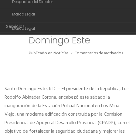
Despacho del Director
Organigrama
entrega moderna
NOV
Marco Legal
Estación Policial en Los
Despacho del Director
Mina Viejo, Santo
Servicios
Marco Legal
Domingo Este
Transparencia
Servicios
Noticias
en
Publicado en
Noticias
Comentarios desactivados
Transparencia
Presid
Comunidad de ayuda
Abinad
Noticias
entreg
Contactos
moder
Comunidad de ayuda
Estaci
Santo Domingo Este, R.D. – El presidente de la República, Luis
Policial
Contactos
en
Rodolfo Abinader Corona, encabezó este sábado la
Los
inauguración de la Estación Policial Nacional en Los Mina
Mina
Viejo,
Viejo, una moderna edificación construida por la Comisión
Santo
Presidencial de Apoyo al Desarrollo Provincial (CPADP), con el
Domin
objetivo de fortalecer la seguridad ciudadana y mejorar las
Este