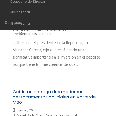
Despacho del Director
Organigrama
polideportivo Eleoncio Mercedes en La
Romana
Marco Legal
Despacho del Director
19 junio, 2023
Ángel De la Cruz
,
Desarrollo Provincial
,
Servicios
Marco Legal
Estamos Cambiando
,
La Romana
,
Polideportivo Eleoncio Mercedes
,
Transparencia
Presidente Luis Abinader
Servicios
La Romana.- El presidente de la República, Luis
Noticias
Transparencia
Abinader Corona, dijo que está dando una
Comunidad de ayuda
Noticias
significativa importancia a la inversión en el deporte
porque tiene la firme creencia de que...
Contactos
Comunidad de ayuda
Contactos
Gobierno entrega dos modernos
destacamentos policiales en Valverde
Mao
5 junio, 2023
Ángel De la Cruz
,
Desarrollo Provincial
,