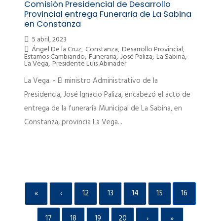
Comisión Presidencial de Desarrollo
Provincial entrega Funeraria de La Sabina
en Constanza
5 abril, 2023
Ángel De la Cruz
,
Constanza
,
Desarrollo Provincial
,
Estamos Cambiando
,
Funeraria
,
José Paliza
,
La Sabina
,
La Vega
,
Presidente Luis Abinader
La Vega. - El ministro Administrativo de la
Presidencia, José Ignacio Paliza, encabezó el acto de
entrega de la funeraria Municipal de La Sabina, en
Constanza, provincia La Vega...
«
‹
12
13
14
15
16
17
18
19
20
›
»