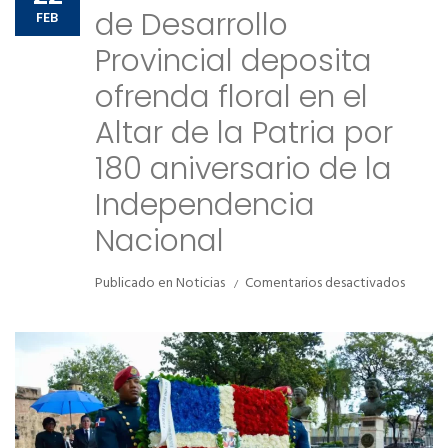
Comunidad de ayuda
Noticias
de Desarrollo
FEB
Contactos
Provincial deposita
Comunidad de ayuda
ofrenda floral en el
Contactos
Altar de la Patria por
180 aniversario de la
Independencia
Nacional
en
Publicado en
Noticias
Comentarios desactivados
Comisi
Preside
de
Desarro
Provinc
deposi
ofrend
floral