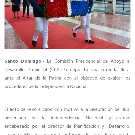
en
el
Altar
de
la
Patria
por
180
anivers
de
Santo Domingo.-
La Comisión Presidencial de Apoyo al
la
Desarrollo Provincial (CPADP) depositó una ofrenda floral
Indepe
Nacion
ante el Altar de la Patria con el objetivo de exaltar los
procederes de la Independencia Nacional.
El acto se llevó a cabo con motivo a la celebración del 180
aniversario de la Independencia Nacional y estuvo
encabezado por el director de Planificación y Desarrollo,