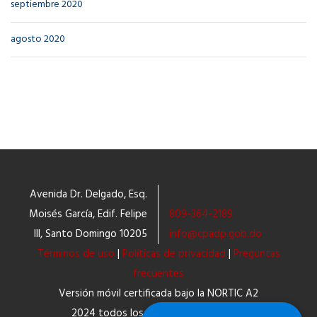
septiembre 2020
agosto 2020
Avenida Dr. Delgado, Esq.
Moisés García, Edif. Felipe
809-364-2189
III, Santo Domingo 10205
info@cpadp.gob.do
Términos de uso
|
Políticas de privacidad
|
Preguntas
frecuentes
Versión móvil certificada bajo la NORTIC A2
2024 todos los derechos reservados.