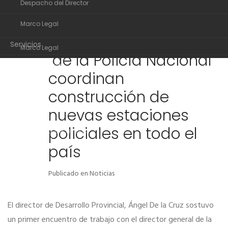
Despacho del Director
Organigrama
Directores de
06
Marco Legal
Despacho del Director
Desarrollo Provincial y
MAR
Servicios
Marco Legal
de la Policía Nacional
Transparencia
Servicios
coordinan
Noticias
Transparencia
construcción de
Comunidad de ayuda
Noticias
nuevas estaciones
Contactos
policiales en todo el
Comunidad de ayuda
país
Contactos
Publicado en
Noticias
El director de Desarrollo Provincial, Ángel De la Cruz sostuvo
un primer encuentro de trabajo con el director general de la