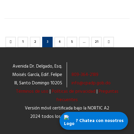
1
2
3
4
5
…
21
Avenida Dr. Delgado, Esq.
Moisés García, Edif. Felipe
809-364-2189
III, Santo Domingo 10205
info@cpadp.gob.do
Términos de uso
|
Políticas de privacidad
|
Preguntas
frecuentes
Versión móvil certificada bajo la NORTIC A2
2024 todos los derechos reservados.
? Chatea con nosotros