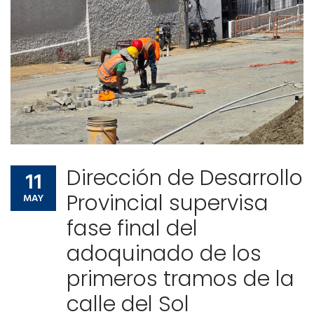
Comunidad de ayuda
Noticias
Contactos
Comunidad de ayuda
Contactos
Dirección de Desarrollo
11
Provincial supervisa
MAY
fase final del
adoquinado de los
primeros tramos de la
calle del Sol