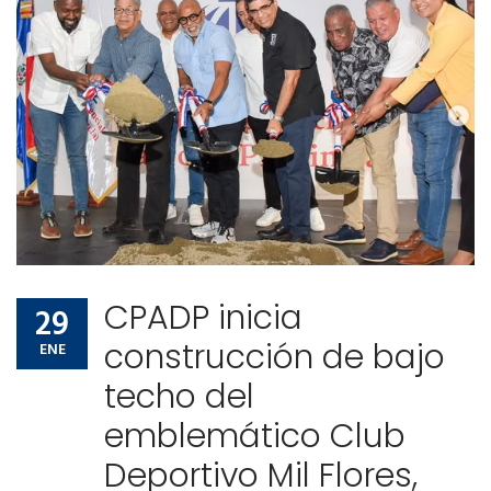
Comunidad de ayuda
Noticias
Contactos
Comunidad de ayuda
Contactos
CPADP inicia
29
construcción de bajo
ENE
techo del
emblemático Club
Deportivo Mil Flores,