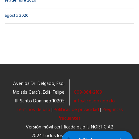
septiembre 2020
agosto 2020
Avenida Dr. Delgado, Esq.
Moisés García, Edif. Felipe
809-364-2189
III, Santo Domingo 10205
info@cpadp.gob.do
Términos de uso
|
Políticas de privacidad
|
Preguntas
frecuentes
Versión móvil certificada bajo la NORTIC A2
2024 todos los derechos reservados.