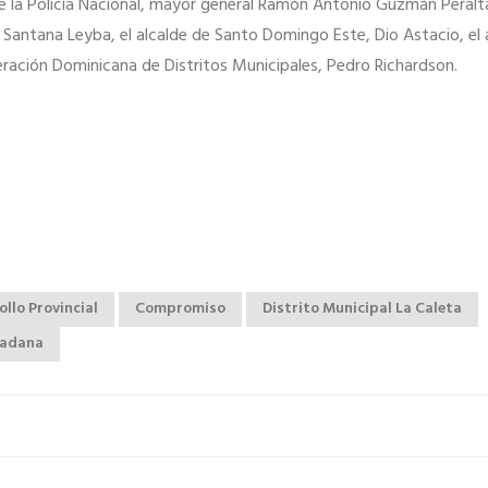
de la Policía Nacional, mayor general Ramón Antonio Guzmán Peralta
Santana Leyba, el alcalde de Santo Domingo Este, Dio Astacio, el 
ederación Dominicana de Distritos Municipales, Pedro Richardson.
llo Provincial
Compromiso
Distrito Municipal La Caleta
dadana