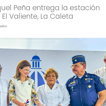
uel Peña entrega la estación
r El Valiente, La Caleta
en
vados
Vicepresidenta
Raquel
Peña
entrega
la
estación
policial
en
el
sector
El
Valiente,
La
Caleta