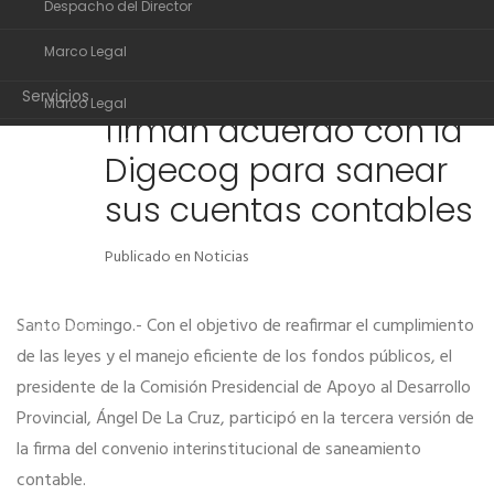
Despacho del Director
Organigrama
Desarrollo Provincial y
16
Marco Legal
Despacho del Director
otras instituciones
NOV
Servicios
Marco Legal
firman acuerdo con la
Transparencia
Servicios
Digecog para sanear
Noticias
Transparencia
sus cuentas contables
Comunidad de ayuda
Noticias
Publicado en
Noticias
Contactos
Comunidad de ayuda
Santo Domingo.- Con el objetivo de reafirmar el cumplimiento
Contactos
de las leyes y el manejo eficiente de los fondos públicos, el
presidente de la Comisión Presidencial de Apoyo al Desarrollo
Provincial, Ángel De La Cruz, participó en la tercera versión de
la firma del convenio interinstitucional de saneamiento
contable.