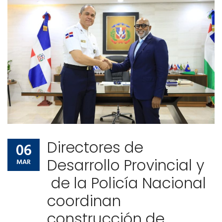
Comunidad de ayuda
Noticias
Contactos
Comunidad de ayuda
Contactos
Directores de
06
Desarrollo Provincial y
MAR
de la Policía Nacional
coordinan
construcción de