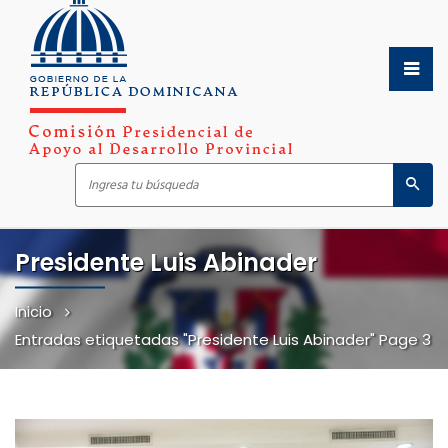
Inicio
Presidente Luis Abinader
Sobre Nosotros
Inicio
Inicio
Servicios
Sobre Nosotros
Entradas etiquetadas "Presidente Luis Abinader"
Page 3
Transparencia
Servicios
Noticias
Transparencia