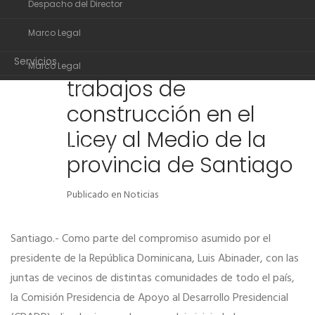
Despacho del Director
Comisión Presidencia
29
Organigrama
de Apoyo al Desarrollo
JUN
Marco Legal
Despacho del Director
Presidencial inicia
Servicios
Marco Legal
trabajos de
Transparencia
Servicios
construcción en el
Noticias
Transparencia
Licey al Medio de la
Comunidad de ayuda
Noticias
provincia de Santiago
Contactos
Comunidad de ayuda
Publicado en
Noticias
Contactos
Santiago.- Como parte del compromiso asumido por el
presidente de la República Dominicana, Luis Abinader, con las
juntas de vecinos de distintas comunidades de todo el país,
la Comisión Presidencia de Apoyo al Desarrollo Presidencial