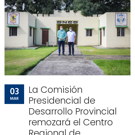
Comunidad de ayuda
Noticias
Contactos
Comunidad de ayuda
Contactos
La Comisión
03
Presidencial de
MAR
Desarrollo Provincial
remozará el Centro
Regional de