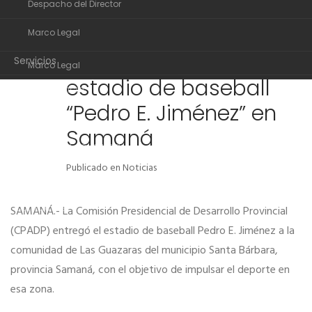
Despacho del Director
Comisión Presidencial
24
Organigrama
de Desarrollo
JUN
Marco Legal
Despacho del Director
Provincial entrega
Servicios
Marco Legal
estadio de baseball
Transparencia
Servicios
“Pedro E. Jiménez” en
Noticias
Transparencia
Samaná
Comunidad de ayuda
Noticias
Publicado en
Noticias
Contactos
Comunidad de ayuda
Contactos
SAMANÁ.- La Comisión Presidencial de Desarrollo Provincial
(CPADP) entregó el estadio de baseball Pedro E. Jiménez a la
comunidad de Las Guazaras del municipio Santa Bárbara,
provincia Samaná, con el objetivo de impulsar el deporte en
esa zona.