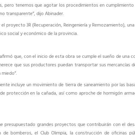
des, pero tenemos que agotar los procedimientos en cumplimiento 
no transparente”, dijo Abinader.
 el proyecto 3R (Recuperación, Reingeniería y Remozamiento), una i
co social y económico de la provincia.
 afirmó que, con el inicio de esta obra se cumple el sueño de una 
e merece que sus productores puedan transportar sus mercancías 
n miedo”.
uente incluye un movimiento de tierra de saneamiento por las basu
e de protección en la cañada, así como aproche de hormigón arma
iene presupuestado grandes proyectos que contribuirán con el desa
n de bomberos, el Club Olimpia, la construcción de oficinas púb