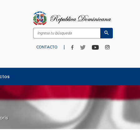
|
CONTACTO
ctos
orís