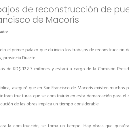
abajos de reconstrucción de pu
ncisco de Macorís
en
vados
Gobierno
inicia
trabajos
 dio el primer palazo que da inicio los trabajos de reconstrucción 
de
, provincia Duarte.
reconstrucción
de
 de RD$ 122.7 millones y estará a cargo de la Comisión Presid
puente
Ugamba
en
pública, aseguró que en San Francisco de Macorís existen muchos 
San
Francisco
infraestructuras que se construirán en esta demarcación para el d
de
ecución de las obras implica un tiempo considerable.
Macorís
n para la construcción, se toma un tiempo. Hay obras que quisié