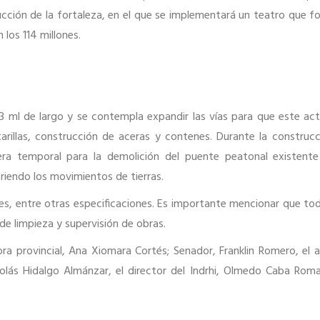
rucción de la fortaleza, en el que se implementará un teatro que f
 los 114 millones.
 ml de largo y se contempla expandir las vías para que este act
arillas, construcción de aceras y contenes. Durante la construcc
nera temporal para la demolición del puente peatonal existent
riendo los movimientos de tierras.
es, entre otras especificaciones. Es importante mencionar que to
de limpieza y supervisión de obras.
ra provincial, Ana Xiomara Cortés; Senador, Franklin Romero, el a
colás Hidalgo Almánzar, el director del Indrhi, Olmedo Caba Rom