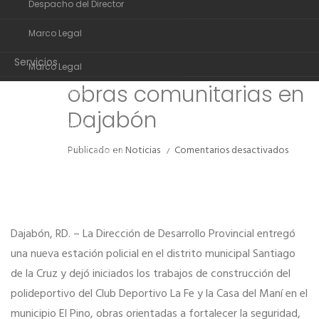
Despacho del Director
Organigrama
Provincial entrega
MAR
Marco Legal
estación policial e
Despacho del Director
inicia construcción de
Servicios
Marco Legal
obras comunitarias en
Transparencia
Servicios
Dajabón
Noticias
Transparencia
en
Comunidad de ayuda
Publicado en
Noticias
Comentarios desactivados
Noticias
Direcc
de
Contactos
Comunidad de ayuda
Desarro
Provinc
Contactos
entreg
Dajabón, RD. – La Dirección de Desarrollo Provincial entregó
estaci
policial
una nueva estación policial en el distrito municipal Santiago
e
de la Cruz y dejó iniciados los trabajos de construcción del
inicia
constr
polideportivo del Club Deportivo La Fe y la Casa del Maní en el
de
municipio El Pino, obras orientadas a fortalecer la seguridad,