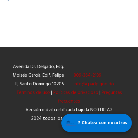
Avenida Dr. Delgado, Esq.
Moisés García, Edif. Felipe
809-364-2189
III, Santo Domingo 10205
info@cpadp.gob.do
Términos de uso
|
Políticas de privacidad
|
Preguntas
frecuentes
Versión móvil certificada bajo la NORTIC A2
2024 todos los derechos reservados.
? Chatea con nosotros