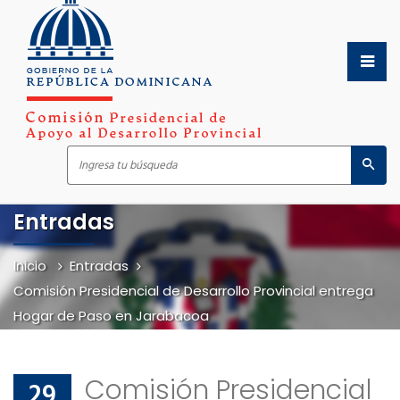
Entradas
Inicio
Sobre Nosotros
Inicio
Inicio
Entradas
Comisión Presidencial de Desarrollo Provincial entrega
Servicios
Sobre Nosotros
Hogar de Paso en Jarabacoa
Transparencia
Servicios
Noticias
Transparencia
Comisión Presidencial
29