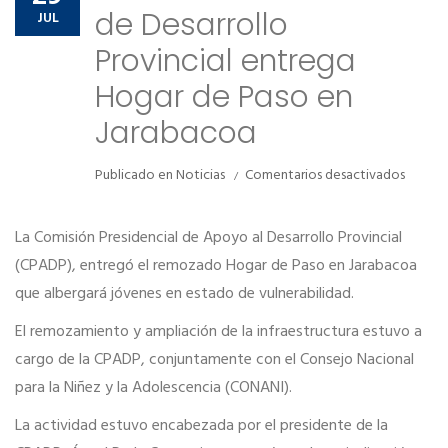
Comunidad de ayuda
Noticias
de Desarrollo
JUL
Contactos
Provincial entrega
Comunidad de ayuda
Hogar de Paso en
Contactos
Jarabacoa
en
Publicado en
Noticias
Comentarios desactivados
Comisi
Preside
de
La Comisión Presidencial de Apoyo al Desarrollo Provincial
Desarro
(CPADP), entregó el remozado Hogar de Paso en Jarabacoa
Provinc
que albergará jóvenes en estado de vulnerabilidad.
entreg
Hogar
El remozamiento y ampliación de la infraestructura estuvo a
de
Paso
cargo de la CPADP, conjuntamente con el Consejo Nacional
en
para la Niñez y la Adolescencia (CONANI).
Jaraba
La actividad estuvo encabezada por el presidente de la