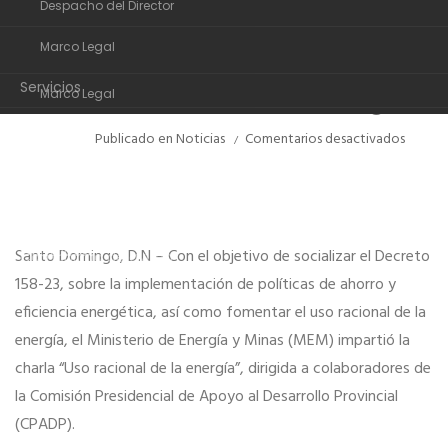
Despacho del Director
Organigrama
CPADP participan en
NOV
Marco Legal
charla sobre el uso
Despacho del Director
racional de la energía
Servicios
Marco Legal
Transparencia
Servicios
en
Publicado en
Noticias
Comentarios desactivados
Colabo
Noticias
Transparencia
de
CPADP
Comunidad de ayuda
Noticias
partici
en
Contactos
Santo Domingo, D.N – Con el objetivo de socializar el Decreto
Comunidad de ayuda
charla
sobre
158-23, sobre la implementación de políticas de ahorro y
el
Contactos
eficiencia energética, así como fomentar el uso racional de la
uso
raciona
energía, el Ministerio de Energía y Minas (MEM) impartió la
de
charla “Uso racional de la energía”, dirigida a colaboradores de
la
la Comisión Presidencial de Apoyo al Desarrollo Provincial
energí
(CPADP).