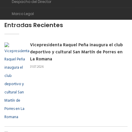
Despacho del Director
Marco Legal
Entradas Recientes
Servicios
Transparencia
Vicepresidenta Raquel Peña inaugura el club
Noticias
deportivo y cultural San Martín de Porres en
La Romana
Comunidad de ayuda
31.07.2026
Contactos