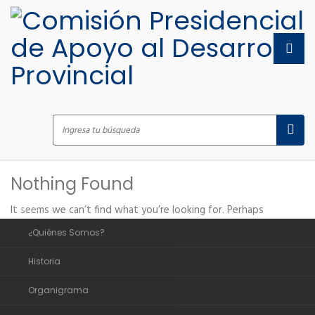
Inicio
Nothing Found
Sobre Nosotros
Inicio
It seems we can’t find what you’re looking for. Perhaps
searching can help.
¿Quiénes Somos?
Historia
Organigrama