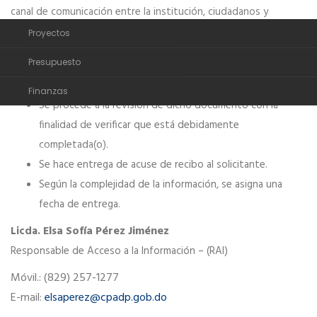
Financieros
canal de comunicación entre la institución, ciudadanos y
ciudadanas.
Proyectos
Proceso de Solicitud de Información:
Presupuesto
Completar el formulario de solicitud de información.
Finanzas
Se procede a la revisión de dicho documento con la
Términos de uso
finalidad de verificar que está debidamente
completada(o).
Política de privacidad
Se hace entrega de acuse de recibo al solicitante.
Según la complejidad de la información, se asigna una
fecha de entrega.
Elsa Sofía Pérez Jiménez
Licda.
Responsable de Acceso a la Información – (RAI)
Móvil.: (829) 257-1277
E-mail:
elsaperez@cpadp.gob.do