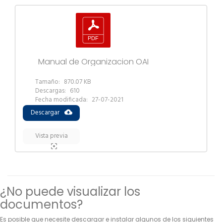
Términos de uso
Política de privacidad
Manual de Organizacion OAI
Tamaño:
870.07 KB
Descargas:
610
Fecha modificada:
27-07-2021
Descargar
Vista previa
¿No puede visualizar los
documentos?
Es posible que necesite descargar e instalar algunos de los siguientes