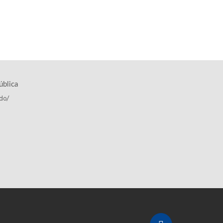
ública
.do/