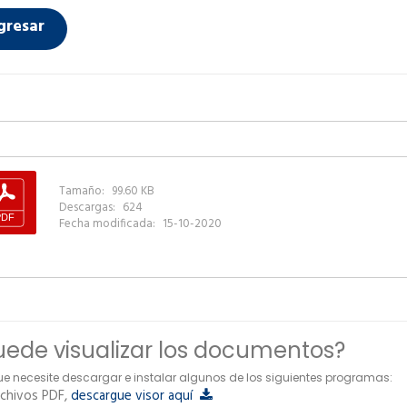
gresar
Tamaño:
99.60 KB
Descargas:
624
Fecha modificada:
15-10-2020
ede visualizar los documentos?
ue necesite descargar e instalar algunos de los siguientes programas:
chivos PDF,
descargue visor aquí