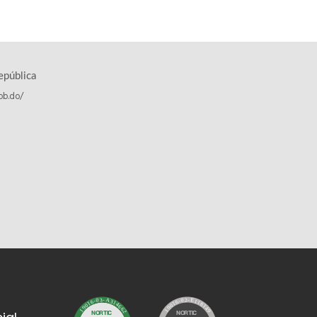
epública
ob.do/